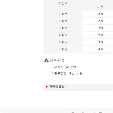
회선수
가로
1 회로
200
2 회로
200
3 회로
260
4 회로
260
5 회로
360
7 회로
450
선 택 사 항
재질 : 연강, 스텐
취부방법 : 매입, 노출