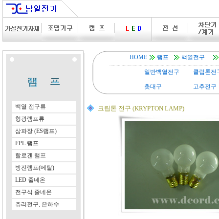
HOME
램프
백열전구
일반백열전구
클립톤전
촛대구
고추전구
백열 전구류
크립톤 전구 (KRYPTON LAMP)
형광램프류
삼파장 (ES램프)
FPL 램프
할로겐 램프
방전램프(메탈)
LED 줄네온
전구식 줄네온
츄리전구, 은하수