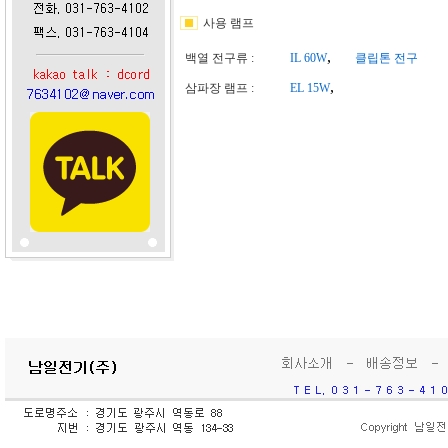
사용 램프
,
백열 전구류 :
IL 60W
클립톤 전구
,
삼파장 램프 :
EL 15W