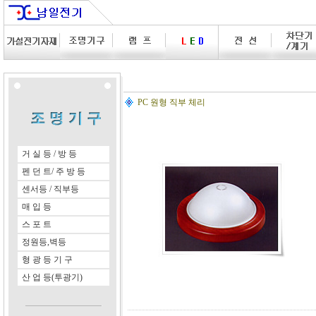
PC 원형 직부 체리
거 실 등 / 방 등
펜 던 트/ 주 방 등
센서등 / 직부등
매 입 등
스 포 트
정원등,벽등
형 광 등 기 구
산 업 등(투광기)