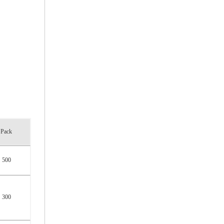
Pack
500
300