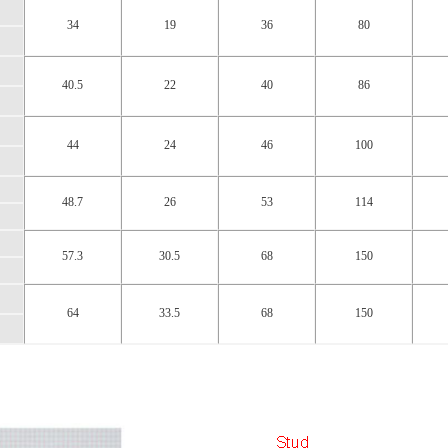
34
19
36
80
40.5
22
40
86
44
24
46
100
48.7
26
53
114
57.3
30.5
68
150
64
33.5
68
150