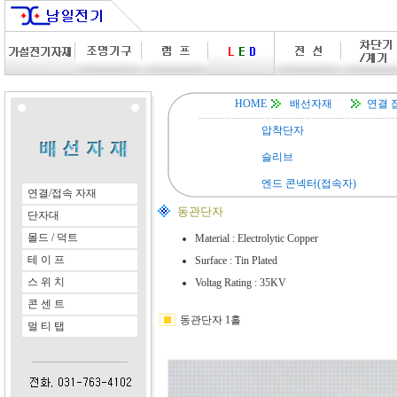
HOME
배선자재
연결 
압착단자
슬리브
엔드 콘넥터(접속자)
연결/접속 자재
동관단자
단자대
몰드 / 덕트
Material : Electrolytic Copper
테 이 프
Surface : Tin Plated
스 위 치
Voltag Rating : 35KV
콘 센 트
동관단자 1홀
멀 티 탭