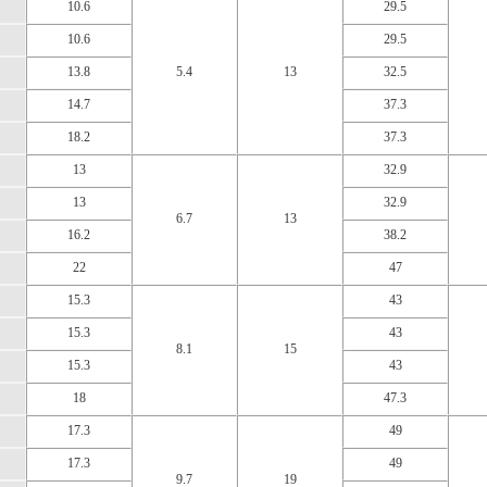
10.6
29.5
10.6
29.5
13.8
5.4
13
32.5
14.7
37.3
18.2
37.3
13
32.9
13
32.9
6.7
13
16.2
38.2
22
47
15.3
43
15.3
43
8.1
15
15.3
43
18
47.3
17.3
49
17.3
49
9.7
19