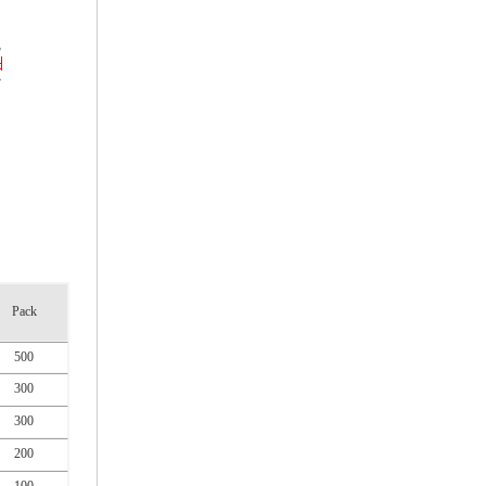
Pack
500
300
300
200