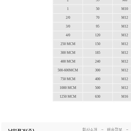
2
35
M8
1
50
M10
2/0
70
M12
3/0
95
M12
4/0
120
M12
250 MCM
150
M12
300 MCM
185
M12
400 MCM
240
M12
500-600MCM
300
M12
750 MCM
400
M12
1000 MCM
500
M12
1250 MCM
630
M16