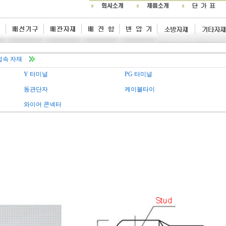
접속 자재
Y 터미널
PG 터미널
동관단자
케이블타이
와이어 콘넥터