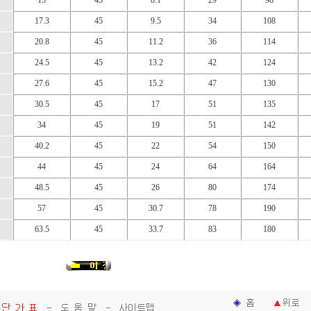
15
45
8.1
29
98
17.3
45
9.5
34
108
20.8
45
11.2
36
114
24.5
45
13.2
42
124
27.6
45
15.2
47
130
30.5
45
17
51
135
34
45
19
51
142
40.2
45
22
54
150
44
45
24
64
164
48.5
45
26
80
174
57
45
30.7
78
190
63.5
45
33.7
83
180