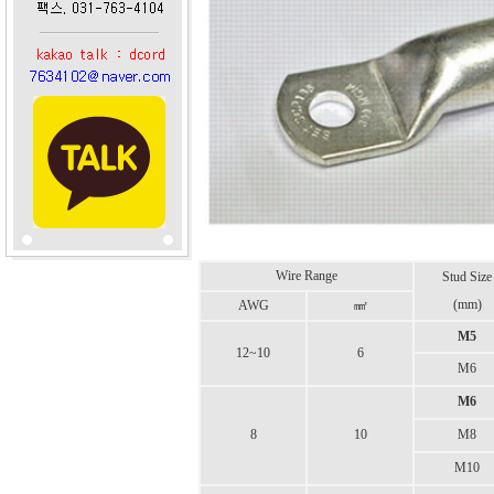
Wire Range
Stud Size
(mm)
AWG
㎟
M5
12~10
6
M6
M6
8
10
M8
M10