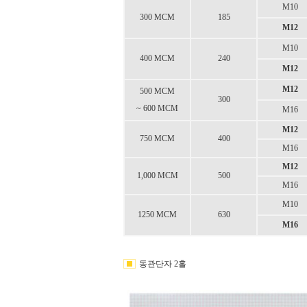
M10
300 MCM
185
M12
M10
400 MCM
240
M12
M12
500 MCM
300
~ 600 MCM
M16
M12
750 MCM
400
M16
M12
1,000 MCM
500
M16
M10
1250 MCM
630
M16
동관단자 2홀