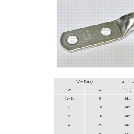
Wire Range
Stud Siz
(mm)
AWG
㎟
12~10
6
M5
8
10
M6
6
16
M6
4
25
M8