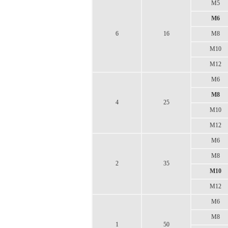
M5
M6
6
16
M8
M10
M12
M6
M8
4
25
M10
M12
M6
M8
2
35
M10
M12
M6
M8
1
50