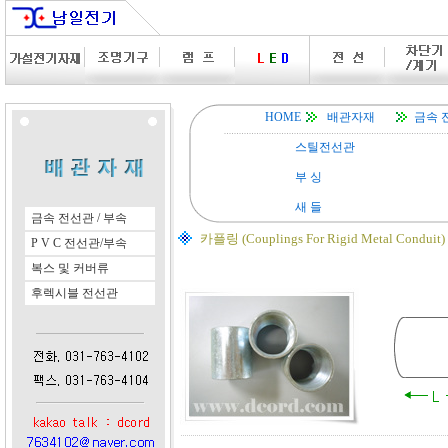
HOME
배관자재
금속 
스틸전선관
부 싱
새 들
금속 전선관 / 부속
카플링 (Couplings For Rigid Metal Conduit)
P V C 전선관/부속
복스 및 커버류
후렉시블 전선관