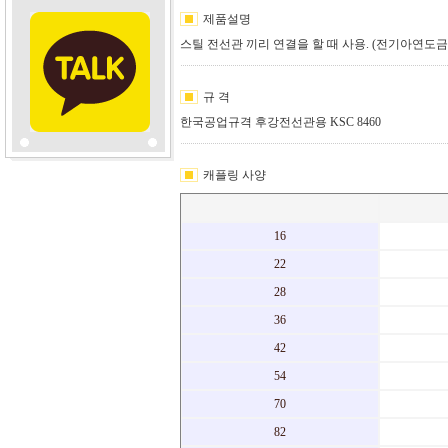
제품설명
스틸 전선관 끼리 연결을 할 때 사용. (전기아연도금
규 격
한국공업규격 후강전선관용 KSC 8460
캐플링 사양
16
22
28
36
42
54
70
82