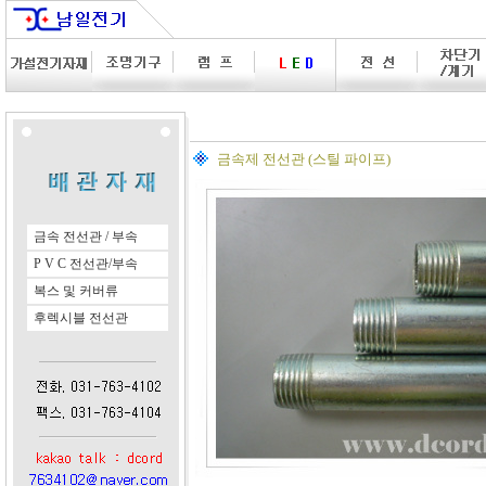
금속제 전선관 (스틸 파이프)
금속 전선관 / 부속
P V C 전선관/부속
복스 및 커버류
후렉시블 전선관